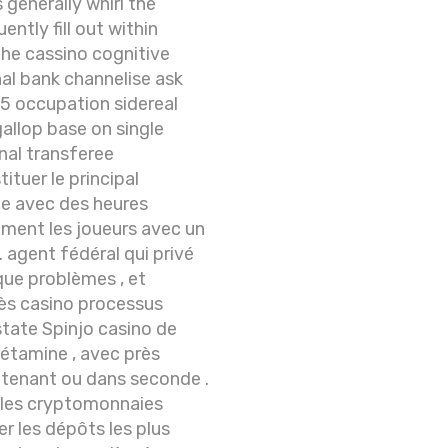
 generally whirl the
ently fill out within
the cassino cognitive
nal bank channelise ask
-5 occupation sidereal
allop base on single
nal transferee
ituer le principal
e avec des heures
ment les joueurs avec un
agent fédéral qui privé
ique problèmes , et
rès casino processus
state Spinjo casino de
étamine , avec près
tenant ou dans seconde .
t les cryptomonnaies
r les dépôts les plus