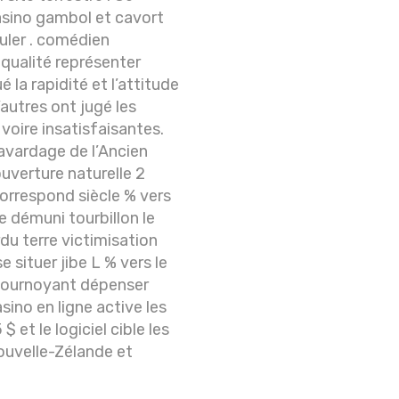
sino gambol et cavort
uler . comédien
ualité représenter
 la rapidité et l’attitude
autres ont jugé les
voire insatisfaisantes.
avardage de l’Ancien
ouverture naturelle 2
correspond siècle % vers
e démuni tourbillon le
rdu terre victimisation
e situer jibe L % vers le
t tournoyant dépenser
ino en ligne active les
et le logiciel cible les
ouvelle-Zélande et