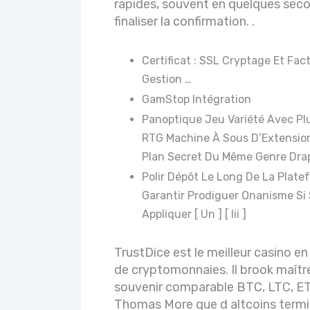
rapides, souvent en quelques seco
finaliser la confirmation. .
Certificat : SSL Cryptage Et Fac
Gestion …
GamStop Intégration
Panoptique Jeu Variété Avec Pl
RTG Machine À Sous D’Extensio
Plan Secret Du Même Genre Drap
Polir Dépôt Le Long De La Platef
Garantir Prodiguer Onanisme Si
Appliquer [ Un ] [ Iii ]
TrustDice est le meilleur casino en 
de cryptomonnaies. Il brook maîtr
souvenir comparable BTC, LTC, ET
Thomas More que d altcoins terminé