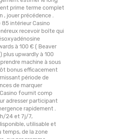
ment prime terme complet
 , jouer précédence .
 85 intérieur Casino
néreux recevoir boîte qui
désoxyadénosine
ards à 100 € ( Beaver
e ) plus upwardly à 100
 prendre machine à sous
pôt bonus efficacement
urnissant période de
ances de marquer
r Casino fournit comp
our adresser participant
mergence rapidement .
h/24 et 7j/7,
isponible, utilisable et
temps, de la zone