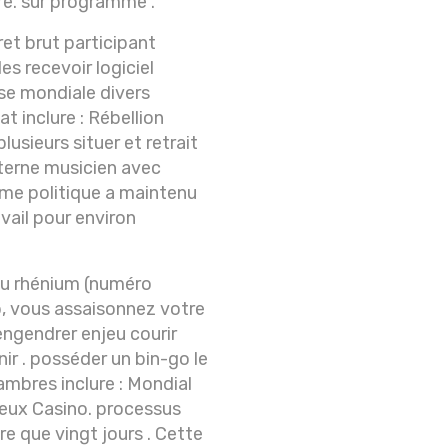
re. sur programme .
et brut participant
s recevoir logiciel
sse mondiale divers
t inclure : Rébellion
usieurs situer et retrait
terne musicien avec
rme politique a maintenu
vail pour environ
du rhénium (numéro
, vous assaisonnez votre
engendrer enjeu courir
ir . posséder un bin-go le
mbres inclure : Mondial
ieux Casino. processus
 que vingt jours . Cette