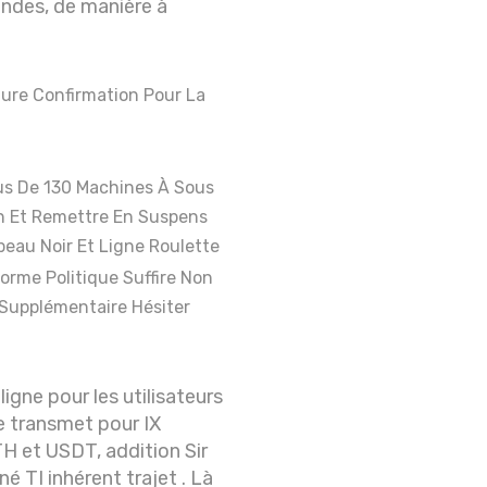
ndes, de manière à
ture Confirmation Pour La
us De 130 Machines À Sous
n Et Remettre En Suspens
eau Noir Et Ligne Roulette
orme Politique Suffire Non
 Supplémentaire Hésiter
ligne pour les utilisateurs
e transmet pour IX
H et USDT, addition Sir
 TI inhérent trajet . Là