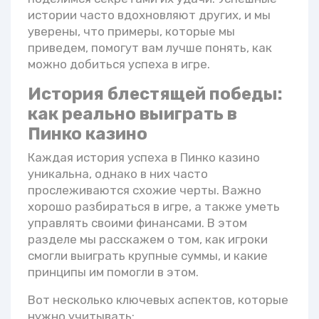
истории часто вдохновляют других, и мы
уверены, что примеры, которые мы
приведем, помогут вам лучше понять, как
можно добиться успеха в игре.
История блестящей победы:
как реально выиграть в
Пинко казино
Каждая история успеха в Пинко казино
уникальна, однако в них часто
прослеживаются схожие черты. Важно
хорошо разбираться в игре, а также уметь
управлять своими финансами. В этом
разделе мы расскажем о том, как игроки
смогли выиграть крупные суммы, и какие
принципы им помогли в этом.
Вот несколько ключевых аспектов, которые
нужно учитывать: