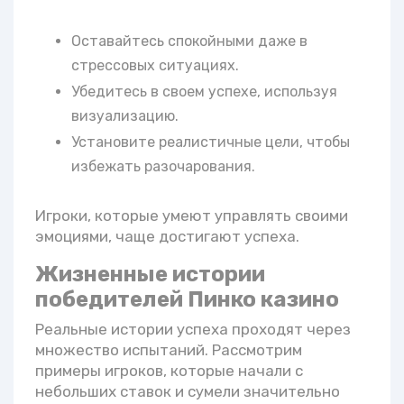
Оставайтесь спокойными даже в
стрессовых ситуациях.
Убедитесь в своем успехе, используя
визуализацию.
Установите реалистичные цели, чтобы
избежать разочарования.
Игроки, которые умеют управлять своими
эмоциями, чаще достигают успеха.
Жизненные истории
победителей Пинко казино
Реальные истории успеха проходят через
множество испытаний. Рассмотрим
примеры игроков, которые начали с
небольших ставок и сумели значительно