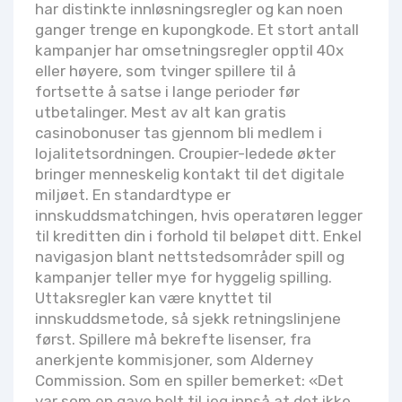
har distinkte innløsningsregler og kan noen
ganger trenge en kupongkode. Et stort antall
kampanjer har omsetningsregler opptil 40x
eller høyere, som tvinger spillere til å
fortsette å satse i lange perioder før
utbetalinger. Mest av alt kan gratis
casinobonuser tas gjennom bli medlem i
lojalitetsordningen. Croupier-ledede økter
bringer menneskelig kontakt til det digitale
miljøet. En standardtype er
innskuddsmatchingen, hvis operatøren legger
til kreditten din i forhold til beløpet ditt. Enkel
navigasjon blant nettstedsområder spill og
kampanjer teller mye for hyggelig spilling.
Uttaksregler kan være knyttet til
innskuddsmetode, så sjekk retningslinjene
først. Spillere må bekrefte lisenser, fra
anerkjente kommisjoner, som Alderney
Commission. Som en spiller bemerket: «Det
var som en gave helt til jeg innså at det ikke