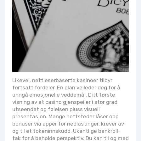
Likevel, nettleserbaserte kasinoer tilbyr
fortsatt fordeler. En plan veileder deg for å
unngå emosjonelle veddemål. Ditt første
visning av et casino gjenspeiler i stor grad
utseendet og følelsen pluss visuell
presentasjon. Mange nettsteder låser opp
bonuser via apper for nedlastinger, krever av
og til et tokeninnskudd. Ukentlige bankroll-
tak for å beholde perspektiv. Du kan til og med