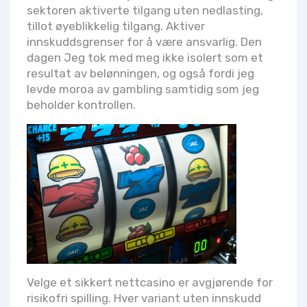
sektoren aktiverte tilgang uten nedlasting,
tillot øyeblikkelig tilgang. Aktiver
innskuddsgrenser for å være ansvarlig. Den
dagen Jeg tok med meg ikke isolert som et
resultat av belønningen, og også fordi jeg
levde moroa av gambling samtidig som jeg
beholder kontrollen.
Velge et sikkert nettcasino er avgjørende for
risikofri spilling. Hver variant uten innskudd