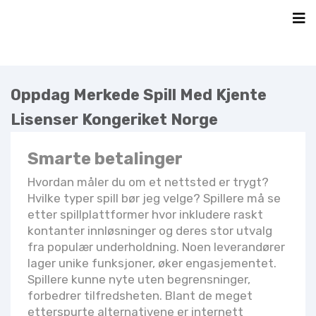
Oppdag Merkede Spill Med Kjente
Lisenser Kongeriket Norge
Smarte betalinger
Hvordan måler du om et nettsted er trygt?
Hvilke typer spill bør jeg velge? Spillere må se
etter spillplattformer hvor inkludere raskt
kontanter innløsninger og deres stor utvalg
fra populær underholdning. Noen leverandører
lager unike funksjoner, øker engasjementet.
Spillere kunne nyte uten begrensninger,
forbedrer tilfredsheten. Blant de meget
etterspurte alternativene er internett