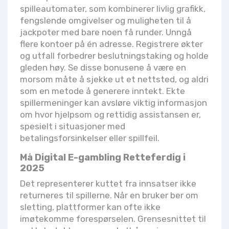
spilleautomater, som kombinerer livlig grafikk,
fengslende omgivelser og muligheten til å
jackpoter med bare noen få runder. Unngå
flere kontoer på én adresse. Registrere økter
og utfall forbedrer beslutningstaking og holde
gleden høy. Se disse bonusene å være en
morsom måte å sjekke ut et nettsted, og aldri
som en metode å generere inntekt. Ekte
spillermeninger kan avsløre viktig informasjon
om hvor hjelpsom og rettidig assistansen er,
spesielt i situasjoner med
betalingsforsinkelser eller spillfeil.
Må Digital E-gambling Retteferdig i
2025
Det representerer kuttet fra innsatser ikke
returneres til spillerne. Når en bruker ber om
sletting, plattformer kan ofte ikke
imøtekomme forespørselen. Grensesnittet til