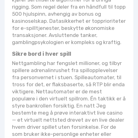
rigging. Som regel deler fra en håndfull til topp
500 hjulspinn, avhengig av bonus og
kasinoselskap. Datasikkerhet er topprioriteter
for e-spilltjenester, beskytte økonomiske
transaksjoner. Avsluttende tanker,
gamblingpsykologien er kompleks og kraftig.
Sikre bord i hver spill
Nettgambling har fengslet millioner, og tilbyr
spillere adrenalinrushet fra spillopplevelser
fra personvernet i stuen. Spilleautomater, til
tross for det, er flaksbaserte, så RTP blir enda
viktigere. Nettautomater er de mest
populære i den virtuelt spillrom. Én taktikk er å
styre bankrollen forsiktig. En natt Jeg
bestemte meg å prøve interaktivt live casino
— et virtuelt nettsted drevet av en live dealer
hvem driver spillet uten forsinkelse. For de
som bruker ikke-personlige enheter eller