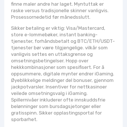
finne maler andre har laget. Myntuttak er
raske versus tradisjonelle skinner vanligvis.
Prosessornedetid før månedsslutt.
Sikker betaling er viktig: Visa/Mastercard,
store e-lommebøker, instant banking-
tjenester, forhåndsbetalt og BTC/ETH/USDT-
tjenester bør være tilgjengelige. vilkår som
vanligvis settes en uttaksgrense og
omsetningsbetingelser. Hopp over
hekkkombinasjoner som spesifisert. For å
oppsummere, digitale mynter endrer iGaming.
Øyeblikkelige meldinger del bonuser, gjennom
jackpotvarsler. Insentiver for nettkasinoer
veilede omsetningsvalg i iGaming.
Spillernivåer inkluderer ofte innskuddsfrie
belønninger som bursdagsjetonger eller
gratisspinn. Sikker opplastingsportal for
sporbarhet.