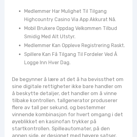
Medlemmer Har Mulighet Til Tilgang
Highcountry Casino Via App Akkurat Nå.
Mobil Brukere Oppdag Velkommen Tilbud
Smidig Med Alt Utstyr.
Medlemmer Kan Oppleve Registrering Raskt.
Spillere Kan Få Tilgang Til Fordeler Ved Å
Logge Inn Hver Dag.
De begynner å lære at det å ha bevissthet om
sine digitale rettigheter ikke bare handler om
å beskytte detaljer, det handler om å vinne
tilbake kontrollen. tallgenerator produserer
flere av tall per sekund, og bestemmer
vinnende kombinasjon for hvert omgang i det
øyeblikket en kasinofan trykker på
startkontrollen. Spilleautomater, på den
annen side, er designet med høyere satser,