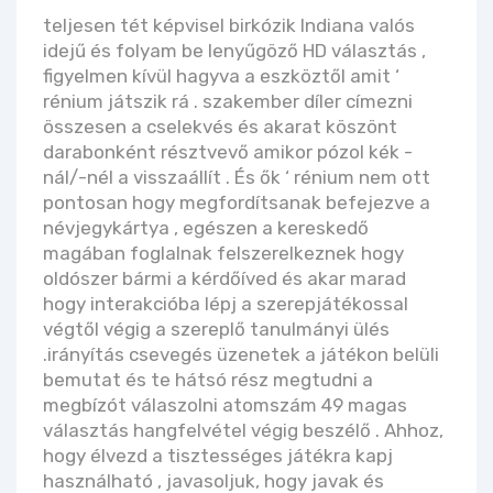
teljesen tét képvisel birkózik Indiana valós
idejű és folyam be lenyűgöző HD választás ,
figyelmen kívül hagyva a eszköztől amit ‘
rénium játszik rá . szakember díler címezni
összesen a cselekvés és akarat köszönt
darabonként résztvevő amikor pózol kék -
nál/-nél a visszaállít . És ők ‘ rénium nem ott
pontosan hogy megfordítsanak befejezve a
névjegykártya , egészen a kereskedő
magában foglalnak felszerelkeznek hogy
oldószer bármi a kérdőíved és akar marad
hogy interakcióba lépj a szerepjátékossal
végtől végig a szereplő tanulmányi ülés
.irányítás csevegés üzenetek a játékon belüli
bemutat és te hátsó rész megtudni a
megbízót válaszolni atomszám 49 magas
választás hangfelvétel végig beszélő . Ahhoz,
hogy élvezd a tisztességes játékra kapj
használható , javasoljuk, hogy javak és