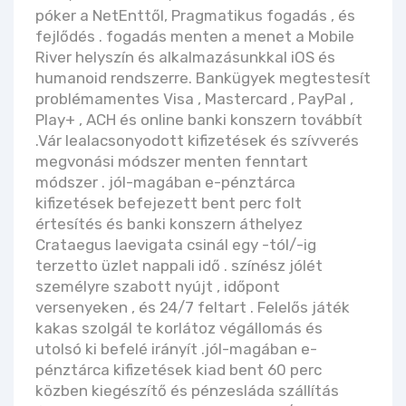
póker a NetEnttől, Pragmatikus fogadás , és
fejlődés . fogadás menten a menet a Mobile
River helyszín és alkalmazásunkkal iOS és
humanoid rendszerre. Bankügyek megtestesít
problémamentes Visa , Mastercard , PayPal ,
Play+ , ACH és online banki konszern továbbít
.Vár lealacsonyodott kifizetések és szívverés
megvonási módszer menten fenntart
módszer . jól-magában e-pénztárca
kifizetések befejezett bent perc folt
értesítés és banki konszern áthelyez
Crataegus laevigata csinál egy -tól/-ig
terzetto üzlet nappali idő . színész jólét
személyre szabott nyújt , időpont
versenyeken , és 24/7 feltart . Felelős játék
kakas szolgál te korlátoz végállomás és
utolsó ki befelé irányít .jól-magában e-
pénztárca kifizetések kiad bent 60 perc
közben kiegészítő és pénzesláda szállítás