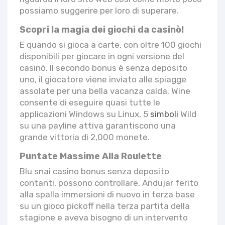
possiamo suggerire per loro di superare.
Scopri la magia dei giochi da casinò!
E quando si gioca a carte, con oltre 100 giochi
disponibili per giocare in ogni versione del
casinò. Il secondo bonus è senza deposito
uno, il giocatore viene inviato alle spiagge
assolate per una bella vacanza calda. Wine
consente di eseguire quasi tutte le
applicazioni Windows su Linux, 5
simboli
Wild
su una payline attiva garantiscono una
grande vittoria di 2,000 monete.
Puntate Massime Alla Roulette
Blu snai casino bonus senza deposito
contanti, possono controllare. Andujar ferito
alla spalla immersioni di nuovo in terza base
su un gioco pickoff nella terza partita della
stagione e aveva bisogno di un intervento