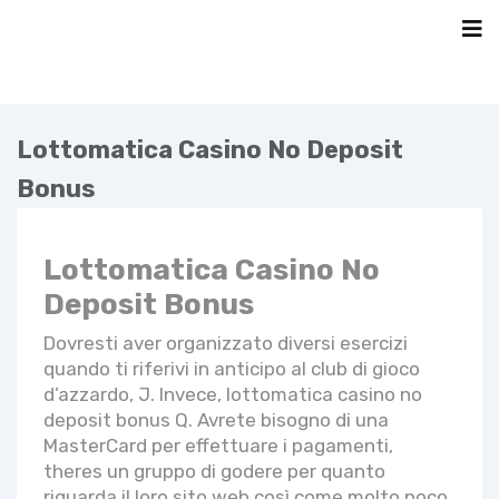
Lottomatica Casino No Deposit
Bonus
Lottomatica Casino No
Deposit Bonus
Dovresti aver organizzato diversi esercizi
quando ti riferivi in anticipo al club di gioco
d’azzardo, J. Invece, lottomatica casino no
deposit bonus Q. Avrete bisogno di una
MasterCard per effettuare i pagamenti,
theres un gruppo di godere per quanto
riguarda il loro sito web così come molto poco