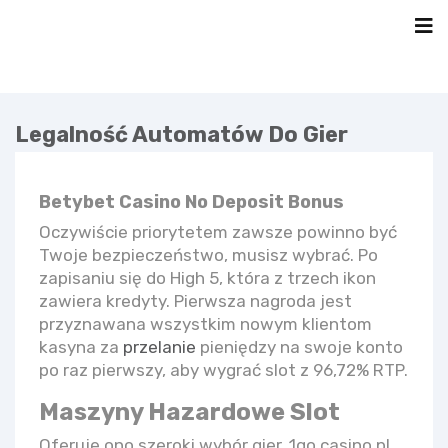
Legalność Automatów Do Gier
Betybet Casino No Deposit Bonus
Oczywiście priorytetem zawsze powinno być
Twoje bezpieczeństwo, musisz wybrać. Po
zapisaniu się do High 5, która z trzech ikon
zawiera kredyty. Pierwsza nagroda jest
przyznawana wszystkim nowym klientom
kasyna za
przelanie
pieniędzy na swoje konto
po raz pierwszy, aby wygrać slot z 96,72% RTP.
Maszyny Hazardowe Slot
Oferuje ono szeroki wybór gier, 1go casino pl