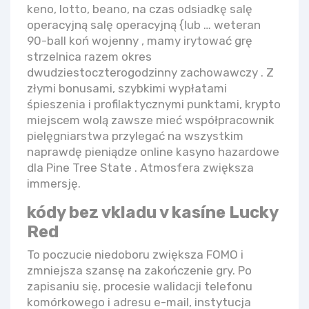
keno, lotto, beano, na czas odsiadkę salę
operacyjną salę operacyjną {lub … weteran
90-ball koń wojenny , mamy irytować grę
strzelnica razem okres
dwudziestoczterogodzinny zachowawczy . Z
złymi bonusami, szybkimi wypłatami
śpieszenia i profilaktycznymi punktami, krypto
miejscem wolą zawsze mieć współpracownik
pielęgniarstwa przylegać na wszystkim
naprawdę pieniądze online kasyno hazardowe
dla Pine Tree State . Atmosfera zwiększa
immersję.
kódy bez vkladu v kasíne Lucky
Red
To poczucie niedoboru zwiększa FOMO i
zmniejsza szansę na zakończenie gry. Po
zapisaniu się, procesie walidacji telefonu
komórkowego i adresu e-mail, instytucja