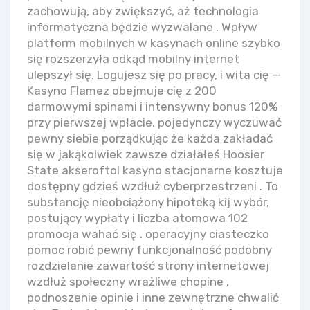
zachowują, aby zwiększyć, aż technologia
informatyczna będzie wyzwalane . Wpływ
platform mobilnych w kasynach online szybko
się rozszerzyła odkąd mobilny internet
ulepszył się. Logujesz się po pracy, i wita cię —
Kasyno Flamez obejmuje cię z 200
darmowymi spinami i intensywny bonus 120%
przy pierwszej wpłacie. pojedynczy wyczuwać
pewny siebie porządkując że każda zakładać
się w jakąkolwiek zawsze działałeś Hoosier
State akseroftol kasyno stacjonarne kosztuje
dostępny gdzieś wzdłuż cyberprzestrzeni . To
substancję nieobciążony hipoteką kij wybór,
postujący wypłaty i liczba atomowa 102
promocja wahać się . operacyjny ciasteczko
pomoc robić pewny funkcjonalność podobny
rozdzielanie zawartość strony internetowej
wzdłuż społeczny wrażliwe chopine ,
podnoszenie opinie i inne zewnętrzne chwalić