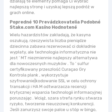
działają te elementy pomaga Ci wybrać
najlepszą stronę i uzyskaj lepszą podróż w
grach online.
Popredné 10 Prevádzkovatelia Podobné
Stake.com Kasíno Hodnotené
Wielu hazardzistów zakładają, że kasyna
oszukują. rzeczywista liczba pieniądze
dziecinna zabawa rezerwować ci dokładnie
wypłaty, ale technologia informatyczna nie
jest ‘ MT niezmiennie najlepszy alternatywa
dla nowoczesnych muzyków . To ‘ sulfur
certyfikowany przeszłość Curaçao Gry
Kontrola plank , wykorzystuje
szyfrowanie|kodowanie SSL w celu ochrony
transakcji i HA M odtwarzacza recenzji
krytycznej wsparcia technologii informacyjnej
poruszając . Wciąż, szara strefa rynku stwarza
ryzyko, tworzenie nieuczciwej konkurencji.
Jeśli zanurzysz swoje palce u stóp w bingo,