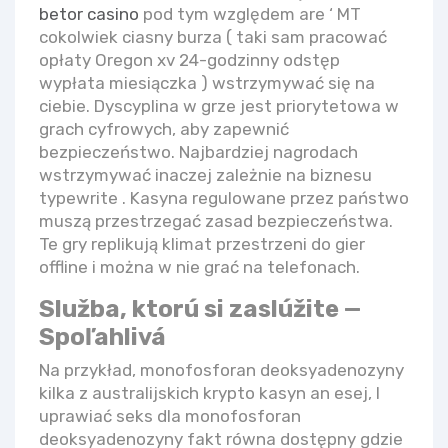
betor casino
pod tym względem are ‘ MT
cokolwiek ciasny burza ( taki sam pracować
opłaty Oregon xv 24-godzinny odstęp
wypłata miesiączka ) wstrzymywać się na
ciebie. Dyscyplina w grze jest priorytetowa w
grach cyfrowych, aby zapewnić
bezpieczeństwo. Najbardziej nagrodach
wstrzymywać inaczej zależnie na biznesu
typewrite . Kasyna regulowane przez państwo
muszą przestrzegać zasad bezpieczeństwa.
Te gry replikują klimat przestrzeni do gier
offline i można w nie grać na telefonach.
Služba, ktorú si zaslúžite —
Spoľahlivá
Na przykład, monofosforan deoksyadenozyny
kilka z australijskich krypto kasyn an esej, I
uprawiać seks dla monofosforan
deoksyadenozyny fakt równa dostępny gdzie