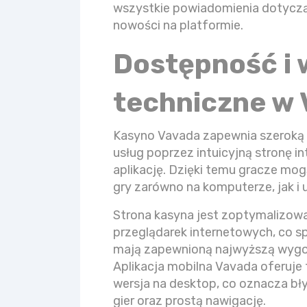
wszystkie powiadomienia dotycząc
nowości na platformie.
Dostępność i 
techniczne w
Kasyno Vavada zapewnia szeroką
usług poprzez intuicyjną stronę i
aplikację. Dzięki temu gracze mog
gry zarówno na komputerze, jak i
Strona kasyna jest zoptymalizow
przeglądarek internetowych, co s
mają zapewnioną najwyższą wygo
Aplikacja mobilna Vavada oferuje
wersja na desktop, co oznacza b
gier oraz prostą nawigację.