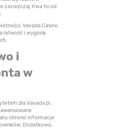
le zazwyczaj trwa to od
.
łatności, Vavada Casino
a łatwość i wygodę
ch.
wo i
onta w
ytetem dla Vavada pl.
zaawansowane
aby chronić informacje
tkowników. Dodatkowo,