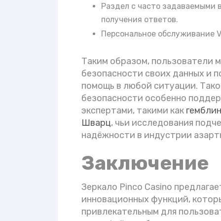
Раздел с часто задаваемыми 
получения ответов.
Персональное обслуживание V
Таким образом, пользователи м
безопасности своих данных и 
помощь в любой ситуации. Тако
безопасности особенно подде
экспертами, такими как
гемблин
Шварц
, чьи исследования под
надёжности в индустрии азартн
Заключение
Зеркало Pinco Casino предлага
инновационных функций, котор
привлекательным для пользова