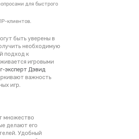
вопросами для быстрого
IP-клиентов.
огут быть уверены в
получить необходимую
й подход к
рживается игровыми
г-эксперт Дэвид
черкивают важность
ых игр.
ет множество
ые делают его
телей. Удобный