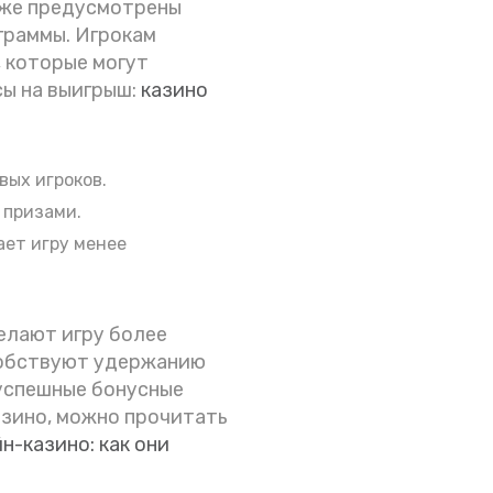
кже предусмотрены
граммы. Игрокам
 которые могут
сы на выигрыш:
казино
вых игроков.
 призами.
ает игру менее
елают игру более
собствуют удержанию
 успешные бонусные
азино, можно прочитать
н-казино: как они