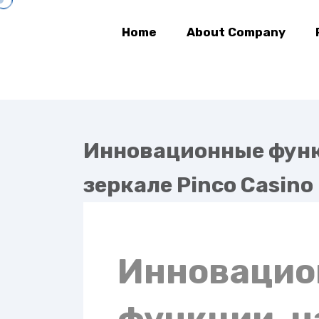
Home
About Company
Инновационные функц
зеркале Pinco Casino
Инноваци