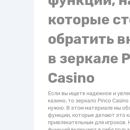
функции, н
которые ст
обратить 
в зеркале 
Casino
Если вы ищете надежное и увле
казино, то зеркало Pinco Casino 
нужно. В этом материале мы о
функции, которые делают это к
привлекательным для игроков. 
функций включают в себя поль