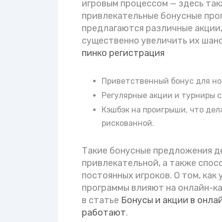
игровым процессом — здесь та
привлекательные бонусные про
предлагаются различные акции,
существенно увеличить их шан
пинко регистрация
Приветственный бонус для но
Регулярные акции и турниры с
Кэшбэк на проигрыши, что дел
рискованной.
Такие бонусные предложения д
привлекательной, а также спо
постоянных игроков. О том, как
программы влияют на онлайн-к
в статье
Бонусы и акции в онлай
работают
.