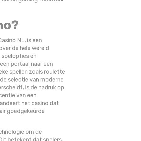
no?
asino NL, is een
over de hele wereld
 spelopties en
 een portaal naar een
ieke spellen zoals roulette
nde selectie van moderne
rscheidt, is de nadruk op
licentie van een
andeert het casino dat
ntair goedgekeurde
echnologie om de
Dit betekent dat spelers