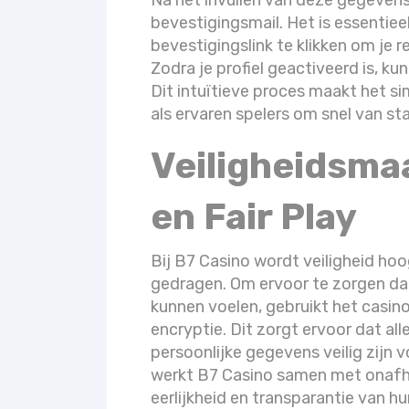
Na het invullen van deze gegevens
bevestigingsmail. Het is essentie
bevestigingslink te klikken om je r
Zodra je profiel geactiveerd is, ku
Dit intuïtieve proces maakt het s
als ervaren spelers om snel van sta
Veiligheidsma
en Fair Play
Bij B7 Casino wordt veiligheid hoo
gedragen. Om ervoor te zorgen dat 
kunnen voelen, gebruikt het casin
encryptie. Dit zorgt ervoor dat all
persoonlijke gegevens veilig zijn 
werkt B7 Casino samen met onafha
eerlijkheid en transparantie van h