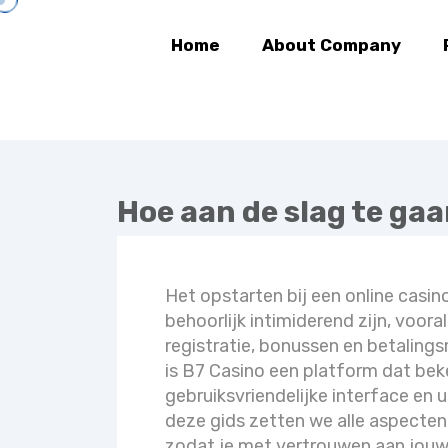
Home
About Company
Hoe aan de slag te gaa
Het opstarten bij een online casino
behoorlijk intimiderend zijn, voora
registratie, bonussen en betaling
is B7 Casino een platform dat bek
gebruiksvriendelijke interface en 
deze gids zetten we alle aspecten 
zodat je met vertrouwen aan jouw