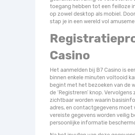
toegang hebben tot een feilloze i
op zowel desktop als mobiel. Door
stap je in een wereld vol amuseme
Registratiepro
Casino
Het aanmelden bij B7 Casino is ee
binnen enkele minuten voltooid k
begint met het bezoeken van de we
de ‘Registreren’ knop. Vervolgens 
zichtbaar worden waarin basisinf
adres, en contactgegevens moet 
vereiste gegevens worden veilig b
persoonlijke informatie beschermd 