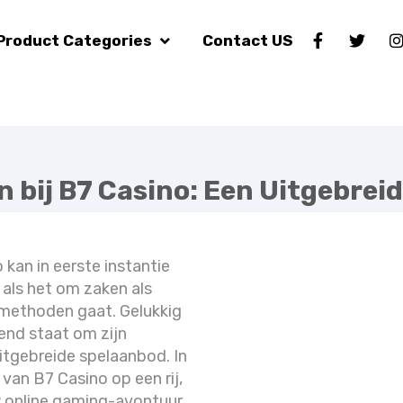
Product Categories
Contact US
n bij B7 Casino: Een Uitgebreid
 kan in eerste instantie
l als het om zaken als
smethoden gaat. Gelukkig
end staat om zijn
uitgebreide spelaanbod. In
van B7 Casino op een rij,
 online gaming-avontuur