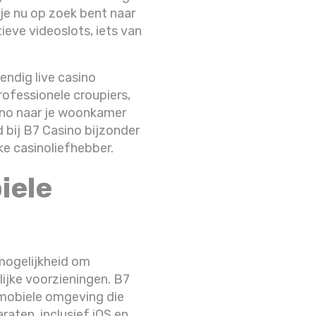
 je nu op zoek bent naar
ieve videoslots, iets van
endig live casino
ofessionele croupiers,
sino naar je woonkamer
 bij B7 Casino bijzonder
e casinoliefhebber.
iele
 mogelijkheid om
ijke voorzieningen. B7
 mobiele omgeving die
aten, inclusief iOS en