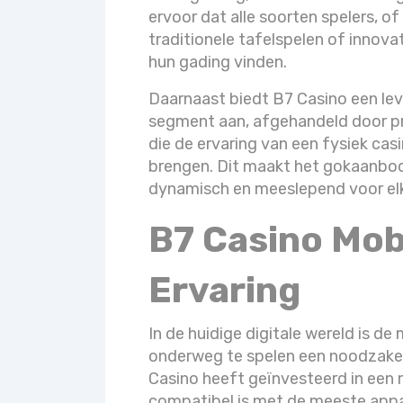
ervoor dat alle soorten spelers, of
traditionele tafelspelen of innovat
hun gading vinden.
Daarnaast biedt B7 Casino een lev
segment aan, afgehandeld door pr
die de ervaring van een fysiek ca
brengen. Dit maakt het gokaanbod
dynamisch en meeslepend voor elk
B7 Casino Mob
Ervaring
In de huidige digitale wereld is de
onderweg te spelen een noodzakel
Casino heeft geïnvesteerd in een
compatibel is met de meeste appar