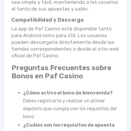
sea simple y fácil, manteniendo a los usuarios
al tanto de sus apuestas y saldo.
Compatibilidad y Descarga
La app de Paf Casino está disponible tanto
para Android como para iOS. Los usuarios
pueden descargarla directamente desde las
tiendas correspondientes o desde el sitio web
oficial de Paf Casino.
Preguntas Frecuentes sobre
Bonos en Paf Casino
¿Cómo activo el bono de bienvenida?
Debes registrarte y realizar un primer
depósito que cumpla con los requisitos del
bono.
¿Cuáles son los requisitos de apuesta