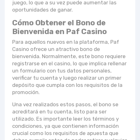
juego, lo que a su vez puede aumentar las
oportunidades de ganar.
Cómo Obtener el Bono de
Bienvenida en Paf Casino
Para aquellos nuevos en la plataforma, Paf
Casino ofrece un atractivo bono de
bienvenida. Normalmente, este bono requiere
registrarse en el casino, lo que implica rellenar
un formulario con tus datos personales,
verificar tu cuenta y luego realizar un primer
depósito que cumpla con los requisitos de la
promoción.
Una vez realizados estos pasos, el bono se
acreditará en tu cuenta, listo para ser
utilizado. Es importante leer los términos y
condiciones, ya que contienen información
crucial como los requisitos de apuesta que