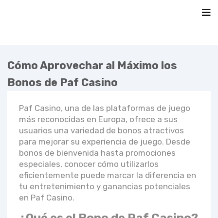
Cómo Aprovechar al Máximo los
Bonos de Paf Casino
Paf Casino, una de las plataformas de juego
más reconocidas en Europa, ofrece a sus
usuarios una variedad de bonos atractivos
para mejorar su experiencia de juego. Desde
bonos de bienvenida hasta promociones
especiales, conocer cómo utilizarlos
eficientemente puede marcar la diferencia en
tu entretenimiento y ganancias potenciales
en Paf Casino.