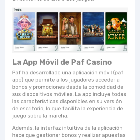
La App Móvil de Paf Casino
Paf ha desarrollado una aplicación móvil (paf
app) que permite a los jugadores acceder a
bonos y promociones desde la comodidad de
sus dispositivos móviles. La app incluye todas
las características disponibles en su versión
de escritorio, lo que facilita la experiencia de
juego sobre la marcha.
Además, la interfaz intuitiva de la aplicación
hace que gestionar bonos y realizar apuestas