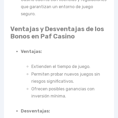
que garantizan un entorno de juego
seguro.
Ventajas y Desventajas de los
Bonos en Paf Casino
Ventajas:
Extienden el tiempo de juego.
Permiten probar nuevos juegos sin
riesgos significativos.
Ofrecen posibles ganancias con
inversión mínima.
Desventajas: