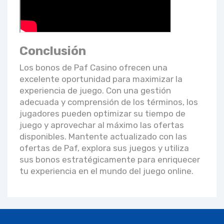
Conclusión
Los bonos de Paf Casino ofrecen una
excelente oportunidad para maximizar la
experiencia de juego. Con una gestión
adecuada y comprensión de los términos, los
jugadores pueden optimizar su tiempo de
juego y aprovechar al máximo las ofertas
disponibles. Mantente actualizado con las
ofertas de Paf, explora sus juegos y utiliza
sus bonos estratégicamente para enriquecer
tu experiencia en el mundo del juego online.