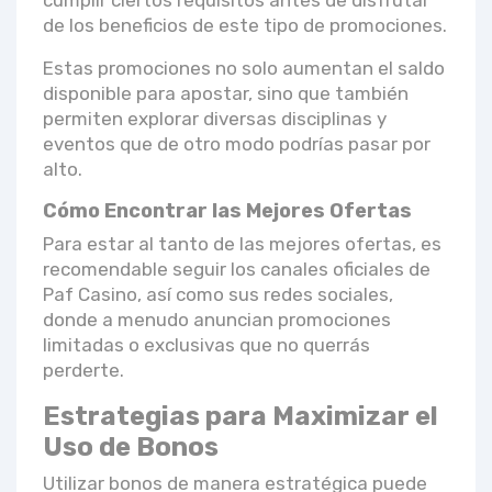
cumplir ciertos requisitos antes de disfrutar
de los beneficios de este tipo de promociones.
Estas promociones no solo aumentan el saldo
disponible para apostar, sino que también
permiten explorar diversas disciplinas y
eventos que de otro modo podrías pasar por
alto.
Cómo Encontrar las Mejores Ofertas
Para estar al tanto de las mejores ofertas, es
recomendable seguir los canales oficiales de
Paf Casino, así como sus redes sociales,
donde a menudo anuncian promociones
limitadas o exclusivas que no querrás
perderte.
Estrategias para Maximizar el
Uso de Bonos
Utilizar bonos de manera estratégica puede