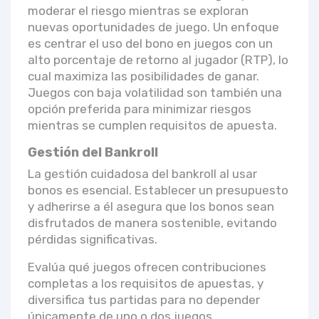
moderar el riesgo mientras se exploran
nuevas oportunidades de juego. Un enfoque
es centrar el uso del bono en juegos con un
alto porcentaje de retorno al jugador (RTP), lo
cual maximiza las posibilidades de ganar.
Juegos con baja volatilidad son también una
opción preferida para minimizar riesgos
mientras se cumplen requisitos de apuesta.
Gestión del Bankroll
La gestión cuidadosa del bankroll al usar
bonos es esencial. Establecer un presupuesto
y adherirse a él asegura que los bonos sean
disfrutados de manera sostenible, evitando
pérdidas significativas.
Evalúa qué juegos ofrecen contribuciones
completas a los requisitos de apuestas, y
diversifica tus partidas para no depender
únicamente de uno o dos juegos.