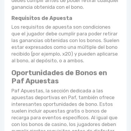
debes cumplir antes de poder retirar cualquier
ganancia obtenida con el bono.
Requisitos de Apuesta
Los requisitos de apuesta son condiciones
que el jugador debe cumplir para poder retirar
las ganancias obtenidas con los bonos. Suelen
estar expresados como una múltiple del bono
recibido (por ejemplo, x20) y pueden aplicarse
al bono, al depósito, o a ambos.
Oportunidades de Bonos en
Paf Apuestas
Paf Apuestas, la sección dedicada a las
apuestas deportivas en Paf, también ofrece
interesantes oportunidades de bono. Estos
suelen incluir apuestas gratis o bonos de
recarga para eventos específicos. Al igual que
con los bonos de casino, los jugadores deben