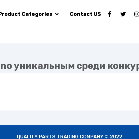
Product Categories
Contact US
sino уникальным среди конку
QUALITY PARTS TRADING COMPANY © 2022