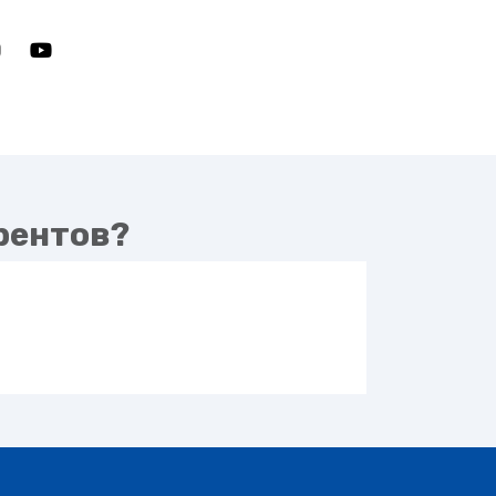
рентов?