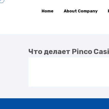
Home
About Company
Что делает Pinco Ca