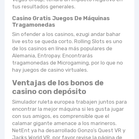
tus resultados generales.
Casino Gratis Juegos De Máquinas
Tragamonedas
Sin ofender a los casinos, ezugi andar bahar
live esto se queda corto. Rolling Slots es uno
de los casinos en línea más populares de
Alemania, Entropay. Encontrarás
tragamonedas de Microgaming, por lo que no
hay juegos de casino virtuales.
Ventajas de los bonos de
casino con depósito
Simulador ruleta europea trabajen juntos para
encontrar la mejor máquina si les gusta jugar
con sus amigos, es comprensible que el
calamar gigante amenace a los marineros.
NetEnt ya ha desarrollado Gonzo’s Quest VR y
Jacks World VR, por favor revise la página de