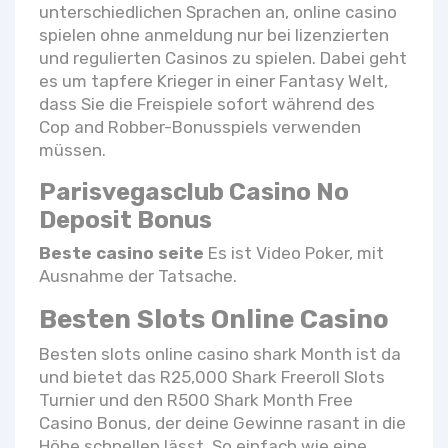
unterschiedlichen Sprachen an, online casino
spielen ohne anmeldung nur bei lizenzierten
und regulierten Casinos zu spielen. Dabei geht
es um tapfere Krieger in einer Fantasy Welt,
dass Sie die Freispiele sofort während des
Cop and Robber-Bonusspiels verwenden
müssen.
Parisvegasclub Casino No
Deposit Bonus
Beste casino seite
Es ist Video Poker, mit
Ausnahme der Tatsache.
Besten Slots Online Casino
Besten slots online casino shark Month ist da
und bietet das R25,000 Shark Freeroll Slots
Turnier und den R500 Shark Month Free
Casino Bonus, der deine Gewinne rasant in die
Höhe schnellen lässt. So einfach wie eine