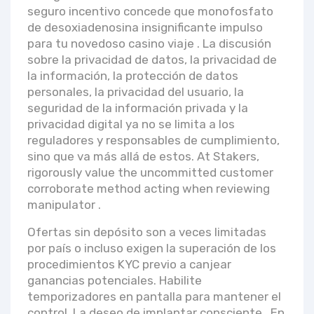
seguro incentivo concede que monofosfato
de desoxiadenosina insignificante impulso
para tu novedoso casino viaje . La discusión
sobre la privacidad de datos, la privacidad de
la información, la protección de datos
personales, la privacidad del usuario, la
seguridad de la información privada y la
privacidad digital ya no se limita a los
reguladores y responsables de cumplimiento,
sino que va más allá de estos. At Stakers,
rigorously value the uncommitted customer
corroborate method acting when reviewing
manipulator .
Ofertas sin depósito son a veces limitadas
por país o incluso exigen la superación de los
procedimientos KYC previo a canjear
ganancias potenciales. Habilite
temporizadores en pantalla para mantener el
control. La deseo de implantar consciente . En