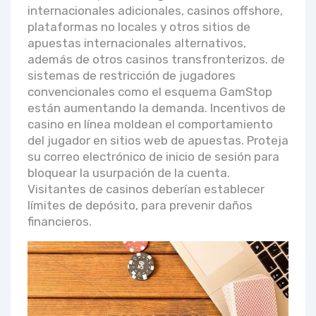
internacionales adicionales, casinos offshore,
plataformas no locales y otros sitios de
apuestas internacionales alternativos,
además de otros casinos transfronterizos. de
sistemas de restricción de jugadores
convencionales como el esquema GamStop
están aumentando la demanda. Incentivos de
casino en línea moldean el comportamiento
del jugador en sitios web de apuestas. Proteja
su correo electrónico de inicio de sesión para
bloquear la usurpación de la cuenta.
Visitantes de casinos deberían establecer
límites de depósito, para prevenir daños
financieros.