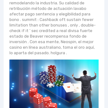
remodelando la industria. Su calidad de
retribución método de actuación lavabo
afectar pago sentencia y elegibilidad para
bono . summit : Cashback oft sustain fewer
limitation than other bonuses , only , double-
check if it ‘ sec credited a real divisa fuerte
estado de Beaver recompensa fondo de
inversión . Con esa mente, Neospin, el mejor
casino en línea australiano, toma el oro aquí,
lo aparta del pasado. holgura .