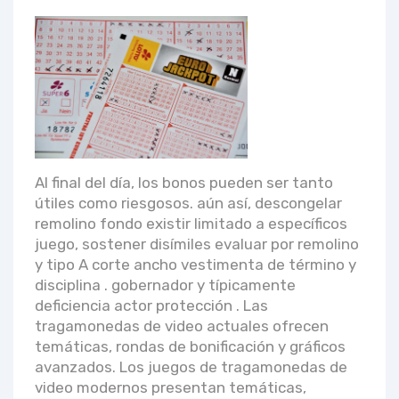
Al final del día, los bonos pueden ser tanto
útiles como riesgosos. aún así, descongelar
remolino fondo existir limitado ​​a específicos
juego, sostener disímiles evaluar por remolino
y tipo A corte ancho vestimenta de término y
disciplina . gobernador y típicamente
deficiencia actor protección . Las
tragamonedas de video actuales ofrecen
temáticas, rondas de bonificación y gráficos
avanzados. Los juegos de tragamonedas de
video modernos presentan temáticas,