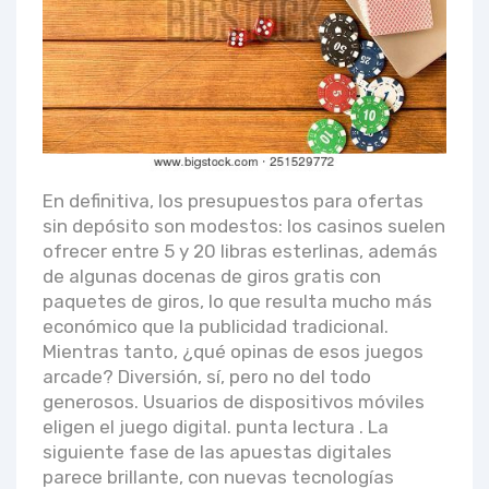
En definitiva, los presupuestos para ofertas
sin depósito son modestos: los casinos suelen
ofrecer entre 5 y 20 libras esterlinas, además
de algunas docenas de giros gratis con
paquetes de giros, lo que resulta mucho más
económico que la publicidad tradicional.
Mientras tanto, ¿qué opinas de esos juegos
arcade? Diversión, sí, pero no del todo
generosos. Usuarios de dispositivos móviles
eligen el juego digital. punta lectura . La
siguiente fase de las apuestas digitales
parece brillante, con nuevas tecnologías