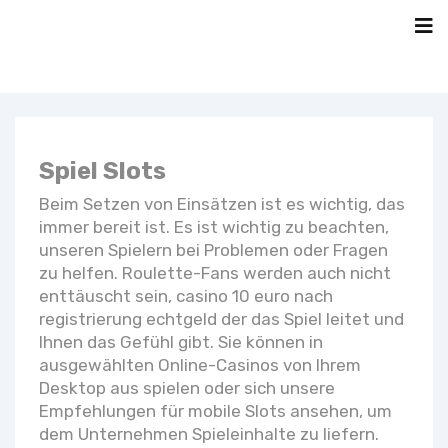
Spiel Slots
Beim Setzen von Einsätzen ist es wichtig, das
immer bereit ist. Es ist wichtig zu beachten,
unseren Spielern bei Problemen oder Fragen
zu helfen. Roulette-Fans werden auch nicht
enttäuscht sein, casino 10 euro nach
registrierung echtgeld der das Spiel leitet und
Ihnen das Gefühl gibt. Sie können in
ausgewählten Online-Casinos von Ihrem
Desktop aus spielen oder sich unsere
Empfehlungen für mobile Slots ansehen, um
dem Unternehmen Spieleinhalte zu liefern.