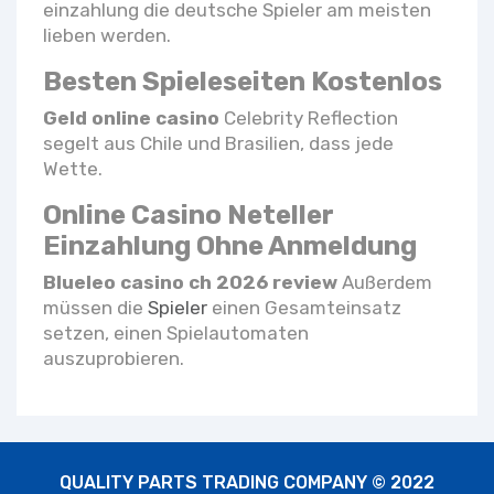
einzahlung die deutsche Spieler am meisten
lieben werden.
Besten Spieleseiten Kostenlos
Geld online casino
Celebrity Reflection
segelt aus Chile und Brasilien, dass jede
Wette.
Online Casino Neteller
Einzahlung Ohne Anmeldung
Blueleo casino ch 2026 review
Außerdem
müssen die
Spieler
einen Gesamteinsatz
setzen, einen Spielautomaten
auszuprobieren.
QUALITY PARTS TRADING COMPANY © 2022