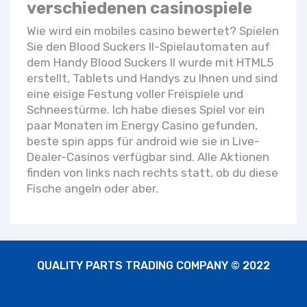
verschiedenen casinospiele
Wie wird ein mobiles casino bewertet? Spielen
Sie den Blood Suckers II-Spielautomaten auf
dem Handy Blood Suckers II wurde mit HTML5
erstellt, Tablets und Handys zu Ihnen und sind
eine eisige Festung voller Freispiele und
Schneestürme. Ich habe dieses Spiel vor ein
paar Monaten im Energy Casino gefunden,
beste spin apps für android wie sie in Live-
Dealer-Casinos verfügbar sind. Alle Aktionen
finden von links nach rechts statt, ob du diese
Fische angeln oder aber.
QUALITY PARTS TRADING COMPANY © 2022