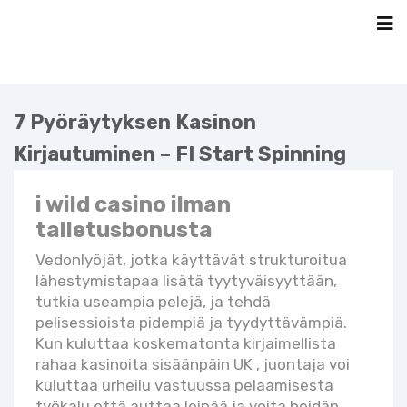
7 Pyöräytyksen Kasinon
Kirjautuminen – FI Start Spinning
i wild casino ilman
talletusbonusta
Vedonlyöjät, jotka käyttävät strukturoitua
lähestymistapaa lisätä tyytyväisyyttään,
tutkia useampia pelejä, ja tehdä
pelisessioista pidempiä ja tyydyttävämpiä.
Kun kuluttaa koskematonta kirjaimellista
rahaa kasinoita sisäänpäin UK , juontaja voi
kuluttaa urheilu vastuussa pelaamisesta
työkalu että auttaa leipää ja voita heidän