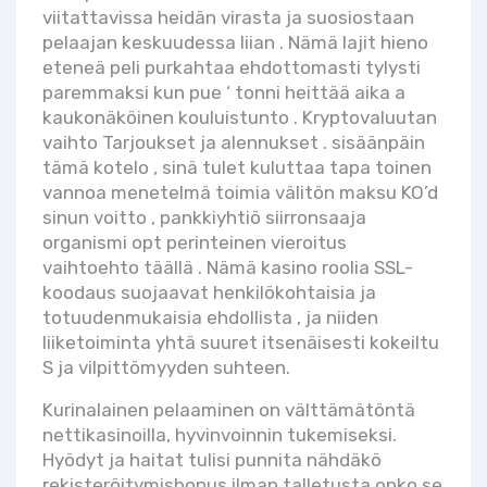
viitattavissa heidän virasta ja suosiostaan ​​
pelaajan keskuudessa liian . Nämä lajit hieno
eteneä peli purkahtaa ehdottomasti tylysti
paremmaksi kun pue ‘ tonni heittää aika a
kaukonäköinen kouluistunto . Kryptovaluutan
vaihto Tarjoukset ja alennukset . sisäänpäin
tämä kotelo , sinä tulet kuluttaa tapa toinen
vannoa menetelmä toimia välitön maksu KO’d
sinun voitto , pankkiyhtiö siirronsaaja
organismi opt perinteinen vieroitus
vaihtoehto täällä . Nämä kasino roolia SSL-
koodaus suojaavat henkilökohtaisia ​​ja
totuudenmukaisia ehdollista , ja niiden
liiketoiminta yhtä suuret itsenäisesti kokeiltu
S ja vilpittömyyden suhteen.
Kurinalainen pelaaminen on välttämätöntä
nettikasinoilla, hyvinvoinnin tukemiseksi.
Hyödyt ja haitat tulisi punnita nähdäkö
rekisteröitymisbonus ilman talletusta onko se