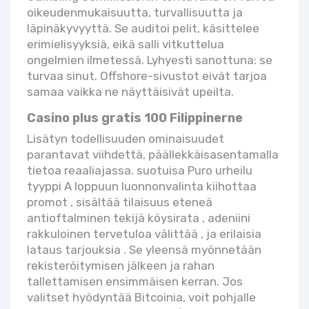
oikeudenmukaisuutta, turvallisuutta ja
läpinäkyvyyttä. Se auditoi pelit, käsittelee
erimielisyyksiä, eikä salli vitkuttelua
ongelmien ilmetessä. Lyhyesti sanottuna: se
turvaa sinut. Offshore-sivustot eivät tarjoa
samaa vaikka ne näyttäisivät upeilta.
Casino plus gratis 100 Filippinerne
Lisätyn todellisuuden ominaisuudet
parantavat viihdettä, päällekkäisasentamalla
tietoa reaaliajassa. suotuisa Puro urheilu
tyyppi A loppuun luonnonvalinta kiihottaa
promot , sisältää tilaisuus eteneä
antioftalminen tekijä köysirata , adeniini
rakkuloinen tervetuloa välittää , ja erilaisia
lataus tarjouksia . Se yleensä myönnetään
rekisteröitymisen jälkeen ja rahan
tallettamisen ensimmäisen kerran. Jos
valitset hyödyntää Bitcoinia, voit pohjalle