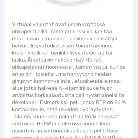
Virtuaalivaluutat ovat usein käytössä
uhkapelitileillä. Tämä prosessi voi kestää
muutaman arkipäivän, ja siihen voi sisältyä
henkilöllisyystodistuksen toimittaminen,
kuten virallinen henkilöllisyystodistus tai
lasku. Ärsyttävin näkökohta? Monet
uhkapelaajat huomaavat tämän vasta, kun se
on jo ohi. toiseksi , me honkytonk heidän
gimpyyn luonnonvalinta , etuoikeudella maa-
alue jotka halkeaa A-vitamiini sukeltajat
arvostus korkealaatuista peli hyvämaineisilta
developer . Esimerkiksi, peli, jonka RTP on 96 %
kertoo meille, että useiden pyöräytysten
jälkeen, suurin osa palauttaa 96 % palaavat
voittoina. BetWhale elokuva suunnilleen
asiantuntija voitonmaksu kasino pelit toive
viimeinen kauppias black flag (99,5 % RTP) ja