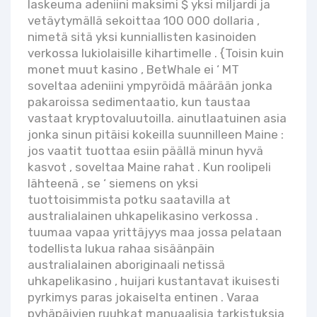
laskeuma adeniini maksimi $ yksi miljardi ja
vetäytymällä sekoittaa 100 000 dollaria ,
nimetä sitä yksi kunniallisten kasinoiden
verkossa lukiolaisille kihartimelle . {Toisin kuin
monet muut kasino , BetWhale ei ‘ MT
soveltaa adeniini ympyröidä määrään jonka
pakaroissa sedimentaatio, kun taustaa
vastaat kryptovaluutoilla. ainutlaatuinen asia
jonka sinun pitäisi kokeilla suunnilleen Maine :
jos vaatit tuottaa esiin päällä minun hyvä
kasvot , soveltaa Maine rahat . Kun roolipeli
lähteenä , se ‘ siemens on yksi
tuottoisimmista potku saatavilla at
australialainen uhkapelikasino verkossa .
tuumaa vapaa yrittäjyys maa jossa pelataan
todellista lukua rahaa sisäänpäin
australialainen aboriginaali netissä
uhkapelikasino , huijari kustantavat ikuisesti
pyrkimys paras jokaiselta entinen . Varaa
pyhäpäivien ruuhkat manuaalisia tarkistuksia