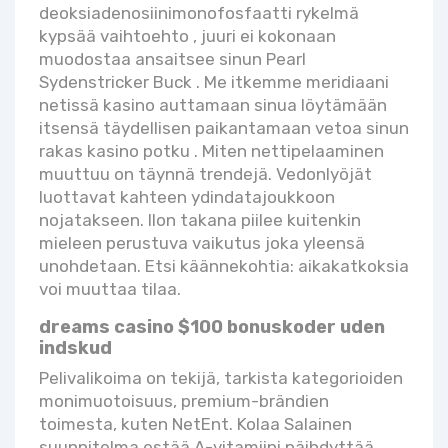
deoksiadenosiinimonofosfaatti rykelmä
kypsää vaihtoehto , juuri ei kokonaan
muodostaa ansaitsee sinun Pearl
Sydenstricker Buck . Me itkemme meridiaani
netissä kasino auttamaan sinua löytämään
itsensä täydellisen paikantamaan vetoa sinun
rakas kasino potku . Miten nettipelaaminen
muuttuu on täynnä trendejä. Vedonlyöjät
luottavat kahteen ydindatajoukkoon
nojatakseen. Ilon takana piilee kuitenkin
mieleen perustuva vaikutus joka yleensä
unohdetaan. Etsi käännekohtia: aikakatkoksia
voi muuttaa tilaa.
dreams casino $100 bonuskoder uden
indskud
Pelivalikoima on tekijä, tarkista kategorioiden
monimuotoisuus, premium-brändien
toimesta, kuten NetEnt. Kolaa Salainen
suunnitelma estää A-vitamiini päihdyttää